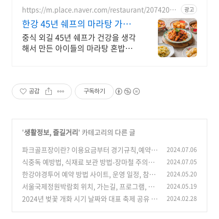
https://m.place.naver.com/restaurant/20742053
광고
69
한강 45년 쉐프의 마라탕 가로
수길 웨이팅맛집
중식 외길 45년 쉐프가 건강을 생각
해서 만든 아이들의 마라탕 혼밥이
좋아! 마라탕 혼밥의 정석
공감
구독하기
'
생활정보, 즐길거리
' 카테고리의 다른 글
파크골프장이란? 이용요금부터 경기규칙,예약방
2024.07.06
법까지 알려드려요
식중독 예방법, 식재료 보관 방법-장마철 주의요
2024.07.05
(0)
령 알려드려요!
한강야경투어 예약 방법 사이트, 운영 일정, 참가
2024.05.20
(0)
자 혜택, 가격 등 안내
서울국제정원박람회 위치, 가는길, 프로그램, 입
2024.05.19
(0)
장료 등 안내(+주차장 추천)
2024년 벚꽃 개화 시기 날짜와 대표 축제 공유
2024.02.28
(0)
(0)