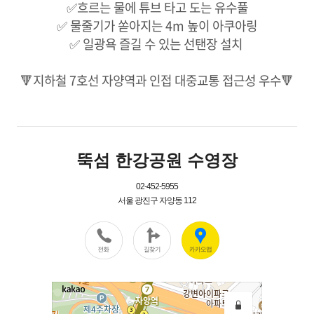
✅흐르는 물에 튜브 타고 도는 유수풀
✅ 물줄기가 쏟아지는 4m 높이 아쿠아링
✅ 일광욕 즐길 수 있는 선탠장 설치 ​
🔻지하철 7호선 자양역과 인접 대중교통 접근성 우수🔻