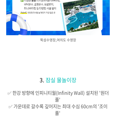
뚝섬수영장,여의도 수영장
3.
잠실 물놀이장
✅ 한강 방향에 인피니티월(Infinity Wall) 설치된 '원더
풀' ​
✅ 가운데로 갈수록 깊어지는 최대 수심 60cm의 '조이
풀' ​