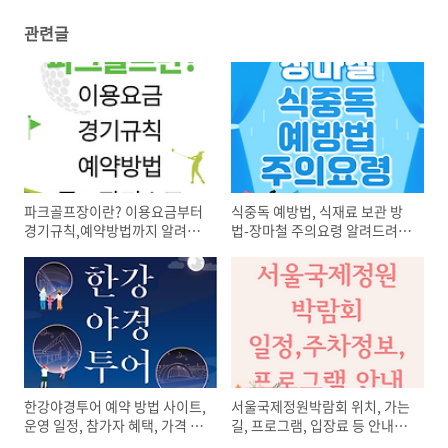
관련글
파크골프장이란? 이용요금부터
식중독 예방법, 식재료 보관 방
경기규칙,예약방법까지 알려드
법-장마철 주의요령 알려드려
려요
요!
한강야경투어 예약 방법 사이트,
서울국제정원박람회 위치, 가는
운영 일정, 참가자 혜택, 가격 등
길, 프로그램, 입장료 등 안내
안내
(+주차장 추천)