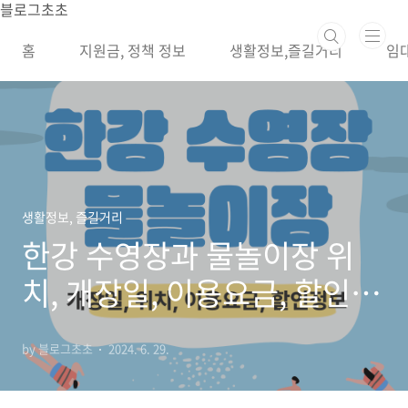
본문 바로가기
블로그초초
홈
지원금, 정책 정보
생활정보,즐길거리
임
생활정보, 즐길거리
한강 수영장과 물놀이장 위
치, 개장일, 이용요금, 할인 정
보2024
by 블로그초초
2024. 6. 29.