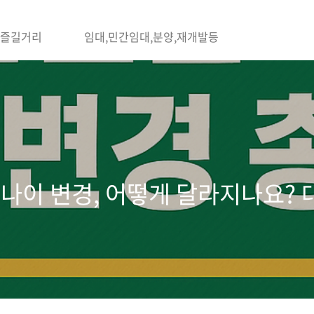
,즐길거리
임대,민간임대,분양,재개발등
 나이 변경, 어떻게 달라지나요?