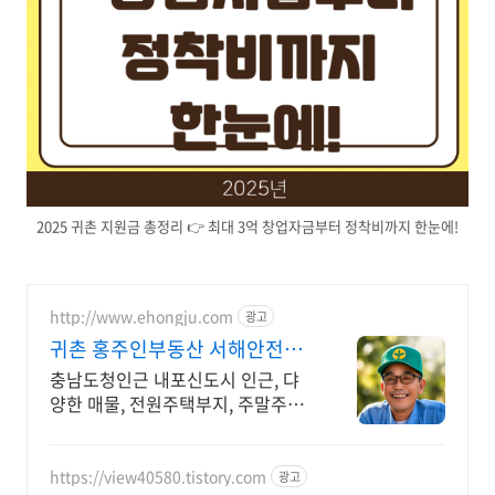
2025 귀촌 지원금 총정리 👉 최대 3억 창업자금부터 정착비까지 한눈에!
http://www.ehongju.com
광고
귀촌 홍주인부동산 서해안전철
제2 수도권 홍성
충남도청인근 내포신도시 인근, 댜
양한 매물, 전원주택부지, 주말주택
별장지, 시골집
https://view40580.tistory.com
광고