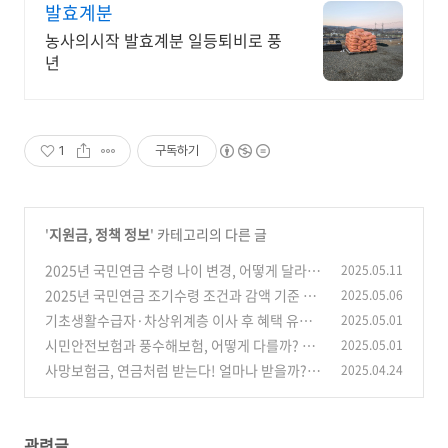
발효계분
농사의시작 발효계분 일등퇴비로 풍
년
1
구독하기
'
지원금, 정책 정보
' 카테고리의 다른 글
2025년 국민연금 수령 나이 변경, 어떻게 달라지
2025.05.11
나요? 대처방법 등
2025년 국민연금 조기수령 조건과 감액 기준 총
2025.05.06
(0)
정리
기초생활수급자·차상위계층 이사 후 혜택 유지
2025.05.01
(0)
방법 총정리(2025 최신 가이드)
시민안전보험과 풍수해보험, 어떻게 다를까? 보
2025.05.01
(0)
장내용과 가입 방법 총정리
사망보험금, 연금처럼 받는다! 얼마나 받을까? 2
2025.04.24
(0)
025년 유동화 제도 총정리
(0)
관련글