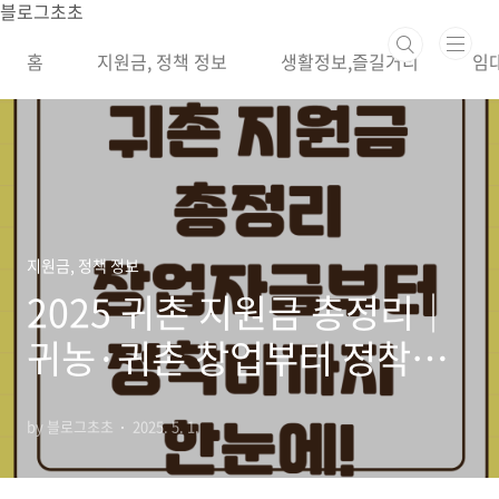
본문 바로가기
블로그초초
홈
지원금, 정책 정보
생활정보,즐길거리
임
지원금, 정책 정보
2025 귀촌 지원금 총정리｜
귀농·귀촌 창업부터 정착지
원금, 지자체별 혜택까지 완
by 블로그초초
2025. 5. 1.
벽 가이드