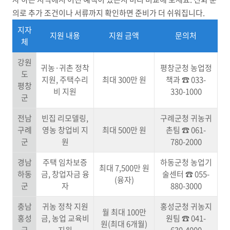
의로 추가 조건이나 서류까지 확인하면 준비가 더 쉬워집니다.
지자
지원 내용
지원 금액
문의처
체
강원
귀농·귀촌 정착
평창군청 농업정
도
지원, 주택수리
최대 300만 원
책과 ☎ 033-
평창
비 지원
330-1000
군
전남
빈집 리모델링,
구례군청 귀농귀
구례
영농 창업비 지
최대 500만 원
촌팀 ☎ 061-
군
원
780-2000
경남
주택 임차보증
하동군청 농업기
최대 7,500만 원
하동
금, 창업자금 융
술센터 ☎ 055-
(융자)
군
자
880-3000
충남
귀농 정착 지원
홍성군청 귀농지
월 최대 100만
홍성
금, 농업 교육비
원팀 ☎ 041-
원(최대 6개월)