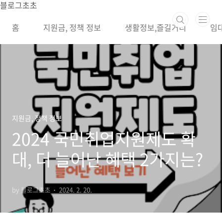
본문 바로가기
블로그초초
홈
지원금, 정책 정보
생활정보,즐길거리
임
지원금, 정책 정보
2024 국민취업지원제도 확
대, 더 늘어난 혜택 2가지는?
by 블로그초초
2024. 2. 20.