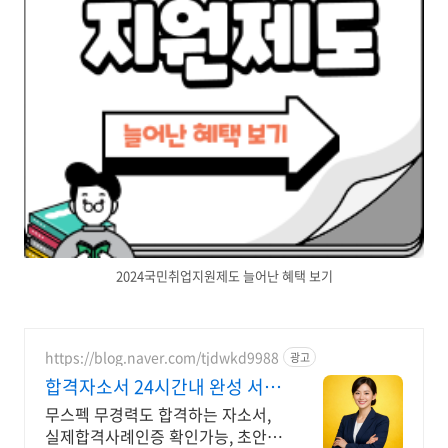
2024국민취업지원제도 늘어난 혜택 보기
https://blog.naver.com/tjdwkd9988
광고
합격자소서 24시간내 완성 서류
합격의 비밀
무스펙 무경력도 합격하는 자소서,
실제합격사례인증 확인가능, 초안없