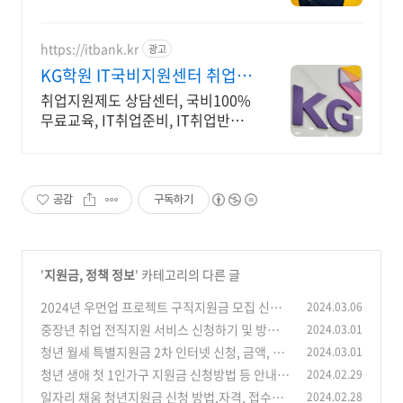
어도 가능
https://itbank.kr
광고
KG학원 IT국비지원센터 취업지
원 및 100%무료교육
취업지원제도 상담센터, 국비100%
무료교육, IT취업준비, IT취업반과
정진행 IT국비지원카드 신청 및 발
급안내, IT취업준비 및 IT교육과정
무료상담
공감
구독하기
'
지원금, 정책 정보
' 카테고리의 다른 글
2024년 우먼업 프로젝트 구직지원금 모집 신청
2024.03.06
방법, 대상 등 안내
중장년 취업 전직지원 서비스 신청하기 및 방법
2024.03.01
(0)
[내일센터]
청년 월세 특별지원금 2차 인터넷 신청, 금액, 대
2024.03.01
(0)
상, 자격 안내
청년 생애 첫 1인가구 지원금 신청방법 등 안내
2024.02.29
(0)
[성동구]
일자리 채움 청년지원금 신청 방법,자격, 접수기
2024.02.28
(0)