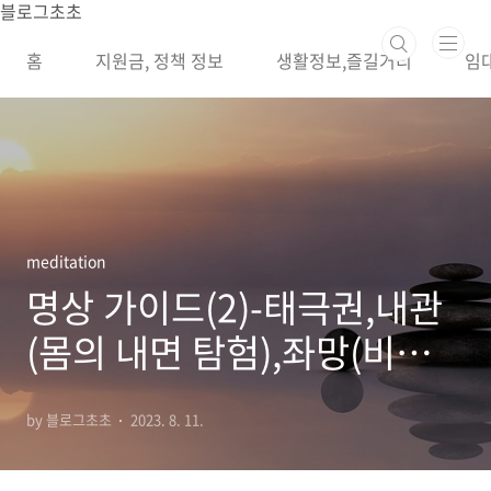
본문 바로가기
블로그초초
홈
지원금, 정책 정보
생활정보,즐길거리
임
meditation
명상 가이드(2)-태극권,내관
(몸의 내면 탐험),좌망(비움)
명상 방법
by 블로그초초
2023. 8. 11.