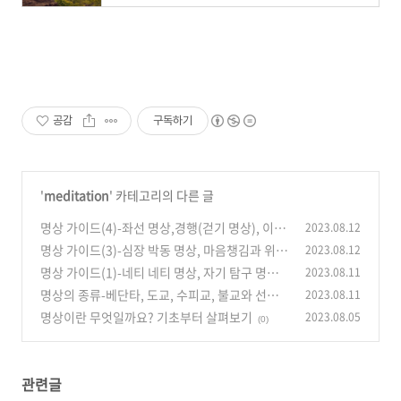
공감
구독하기
'
meditation
' 카테고리의 다른 글
명상 가이드(4)-좌선 명상,경행(걷기 명상), 이름
2023.08.12
붙이기 명상 방법
명상 가이드(3)-심장 박동 명상, 마음챙김과 위빠
2023.08.12
(0)
사나 명상 방법
명상 가이드(1)-네티 네티 명상, 자기 탐구 명상
2023.08.11
(0)
방법
명상의 종류-베단타, 도교, 수피교, 불교와 선불
2023.08.11
(0)
교, 요가
명상이란 무엇일까요? 기초부터 살펴보기
2023.08.05
(0)
(0)
관련글