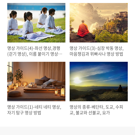
명상 가이드(4)-좌선 명상,경행
명상 가이드(3)-심장 박동 명상,
(걷기 명상), 이름 붙이기 명상
마음챙김과 위빠사나 명상 방법
방법
명상 가이드(1)-네티 네티 명상,
명상의 종류-베단타, 도교, 수피
자기 탐구 명상 방법
교, 불교와 선불교, 요가